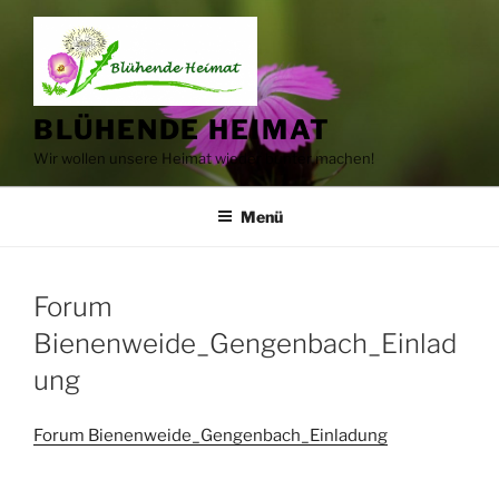
Zum
Inhalt
springen
BLÜHENDE HEIMAT
Wir wollen unsere Heimat wieder bunter machen!
Menü
Forum
Bienenweide_Gengenbach_Einlad
ung
Forum Bienenweide_Gengenbach_Einladung