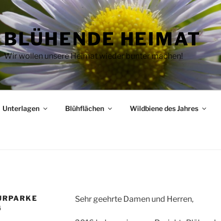
BLÜHENDE HEIMAT
Wir wollen unsere Heimat wieder bunter machen!
Unterlagen
Blühflächen
Wildbiene des Jahres
URPARKE
Sehr geehrte Damen und Herren,
G