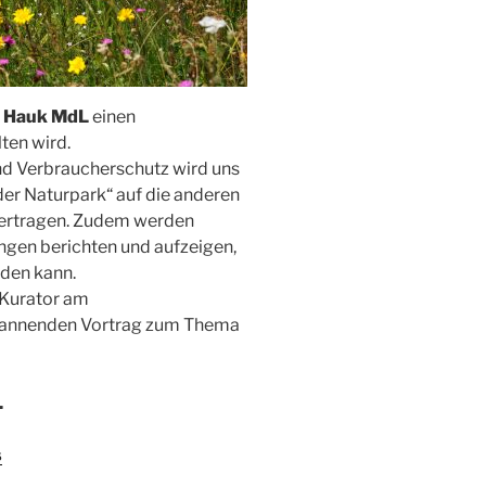
r Hauk MdL
einen
ten wird.
nd Verbraucherschutz wird uns
der Naturpark“ auf die anderen
ertragen. Zudem werden
ngen berichten und aufzeigen,
rden kann.
 Kurator am
pannenden Vortrag zum Thema
.
s