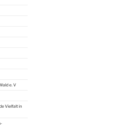
Wald e. V
 Vielfalt in
n-