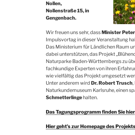
Nollen,
Nollenstraße 15, in
Gengenbach.
Wir freuen uns sehr, dass
Minister Pete
Impulsvortag in dieser Veranstaltung hal
Das Ministerium für Ländlichen Raum u
dabei unterstützen, das Projekt „Blühen
Naturparke Baden-Württembergs zu üb
fachkundige Experten von ihren Erfahru
wie vielfältig das Projekt umgesetzt we
Unter anderem wird
Dr. Robert Trusch
,
Naturkundemuseum Karlsruhe, einen s
Schmetterlinge
halten.
Das Tagungsprogramm finden Sie hier
Hier geht’s zur Homepage des Projekt