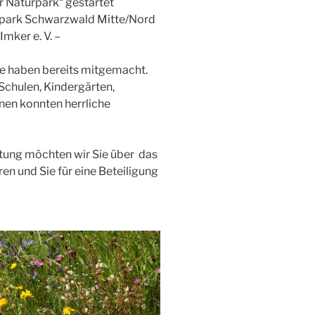
r Naturpark“ gestartet
rpark Schwarzwald Mitte/Nord
ker e. V. –
e haben bereits mitgemacht.
chulen, Kindergärten,
nen konnten herrliche
tung möchten wir Sie über das
en und Sie für eine Beteiligung