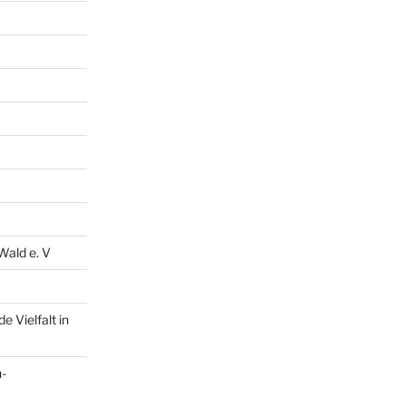
Wald e. V
 Vielfalt in
n-