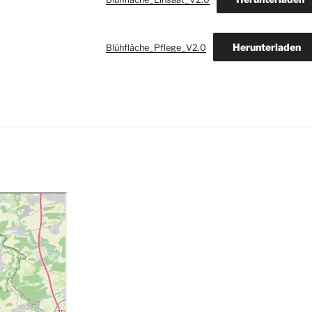
Herunterladen
Blühfläche_Pflege_V2.0