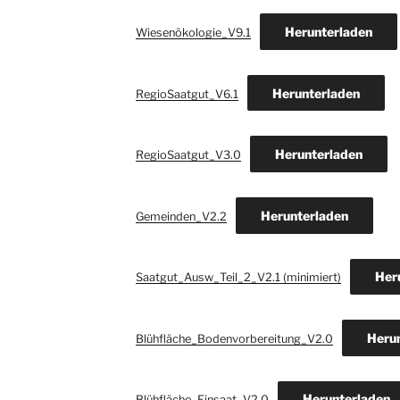
Herunterladen
Wiesenökologie_V9.1
Herunterladen
RegioSaatgut_V6.1
Herunterladen
RegioSaatgut_V3.0
Herunterladen
Gemeinden_V2.2
Her
Saatgut_Ausw_Teil_2_V2.1 (minimiert)
Heru
Blühfläche_Bodenvorbereitung_V2.0
Herunterladen
Blühfläche_Einsaat_V2.0