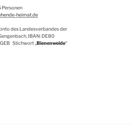
5 Personen
ehende-heimat.de
 Konto des Landesverbandes der
e Gengenbach, IBAN: DE80
1GEB Stichwort „
Bienenweide
“