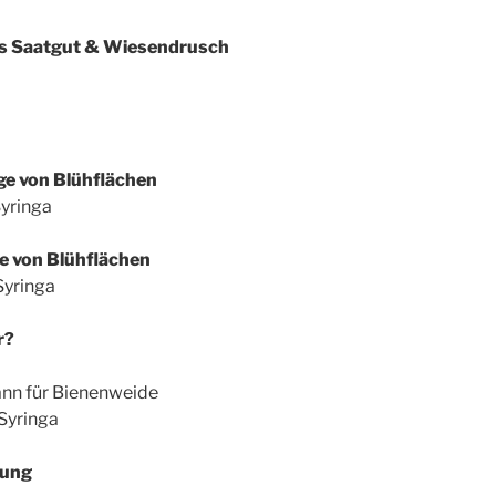
s Saatgut & Wiesendrusch
ge von Blühflächen
inga
ge von Blühflächen
inga
r?
r Bienenweide
ringa
tung