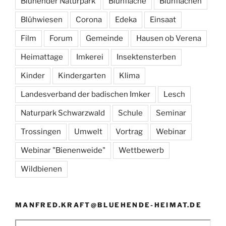
Blühender Naturpark
Blühfläche
Blühflächen
Blühwiesen
Corona
Edeka
Einsaat
Film
Forum
Gemeinde
Hausen ob Verena
Heimattage
Imkerei
Insektensterben
Kinder
Kindergarten
Klima
Landesverband der badischen Imker
Lesch
Naturpark Schwarzwald
Schule
Seminar
Trossingen
Umwelt
Vortrag
Webinar
Webinar "Bienenweide"
Wettbewerb
Wildbienen
MANFRED.KRAFT@BLUEHENDE-HEIMAT.DE