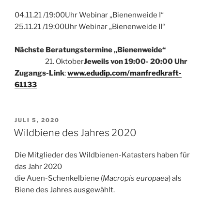
04.11.21 /19:00Uhr Webinar „Bienenweide I“
25.11.21 /19:00Uhr Webinar „Bienenweide II“
Nächste Beratungstermine „Bienenweide“
21. Oktober
Jeweils von
19:00- 20:00 Uhr
Zugangs-Link
:
www.edudip.com/manfredkraft-
61133
VERÖFFENTLICHT
JULI 5, 2020
AM
Wildbiene des Jahres 2020
Die Mitglieder des Wildbienen-Katasters haben für
das Jahr 2020
die Auen-Schenkelbiene (
Macropis europaea
) als
Biene des Jahres ausgewählt.