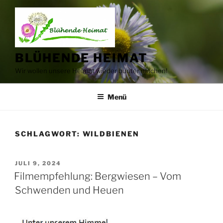
Zum
Inhalt
springen
BLÜHENDE HEIMAT
Wir wollen unsere Heimat wieder bunter machen!
Menü
SCHLAGWORT:
WILDBIENEN
VERÖFFENTLICHT
JULI 9, 2024
AM
Filmempfehlung: Bergwiesen – Vom
Schwenden und Heuen