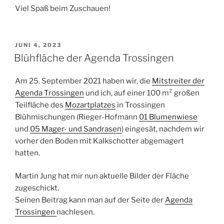
Viel Spaß beim Zuschauen!
VERÖFFENTLICHT
JUNI 4, 2023
AM
Blühfläche der Agenda Trossingen
Am 25. September 2021 haben wir, die
Mitstreiter der
Agenda Trossingen
und ich, auf einer 100 m² großen
Teilfläche des
Mozartplatzes
in Trossingen
Blühmischungen (Rieger-Hofmann
01 Blumenwiese
und
05 Mager- und Sandrasen
) eingesät, nachdem wir
vorher den Boden mit Kalkschotter abgemagert
hatten.
Martin Jung hat mir nun aktuelle Bilder der Fläche
zugeschickt.
Seinen Beitrag kann man auf der Seite der
Agenda
Trossingen
nachlesen.