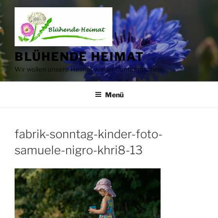
Zum
Inhalt
springen
BLÜHENDE HEIMAT
Wir wollen unsere Heimat wieder bunter machen!
Menü
fabrik-sonntag-kinder-foto-
samuele-nigro-khri8-13