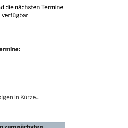
nd die nächsten Termine
t verfügbar
ermine:
lgen in Kürze...
n zum nächsten