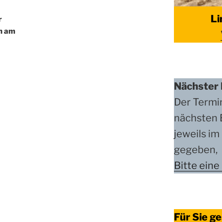
Li
r
n am
Nächster 
Der Termi
nächsten 
jeweils i
gegeben,
Bitte eine
Für Sie ge