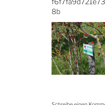
f6f7fa9d721e7
8b
Schreibe einen Komm