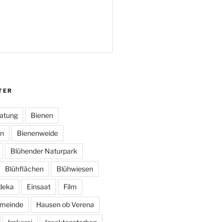
TER
atung
Bienen
en
Bienenweide
Blühender Naturpark
Blühflächen
Blühwiesen
deka
Einsaat
Film
meinde
Hausen ob Verena