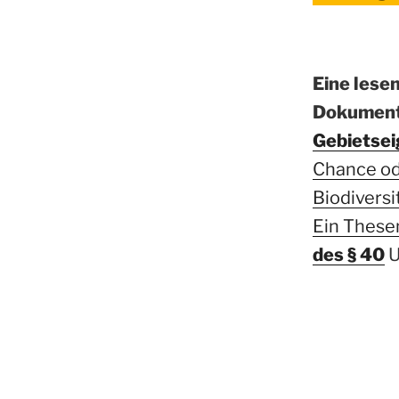
Eine lese
Dokument
Gebietsei
Chance ode
Biodiversi
Ein These
des § 40
U