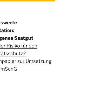
nswerte
ation:
genes Saatgut
r Risiko für den
tätsschutz?
npapier zur Umsetzung
mSchG