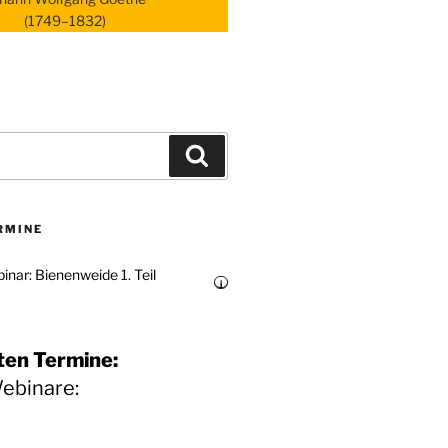
(1749–1832)
Suchen
RMINE
inar: Bienenweide 1. Teil
i
ten Termine:
Webinare: