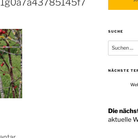
31g0a7a43785145f7
SUCHE
Suchen
nach:
NÄCHSTE TE
Web
Die nächs
aktuelle 
entar