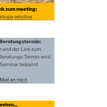
nk zum meeting:
Vespa velutina
Beratungstermin:
n und der Link zum
Beratungs-Termin wird
m Seminar bekannt
 Mail an mich
sehen...