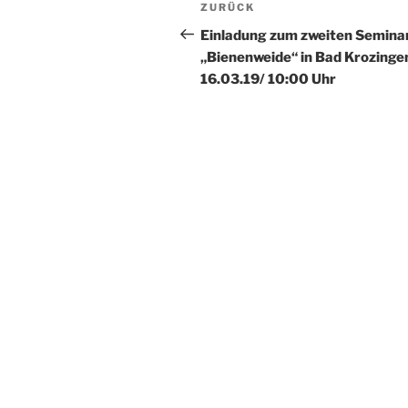
Beitragsnavigation
Vorheriger
ZURÜCK
Beitrag
Einladung zum zweiten Semina
„Bienenweide“ in Bad Krozinge
16.03.19/ 10:00 Uhr