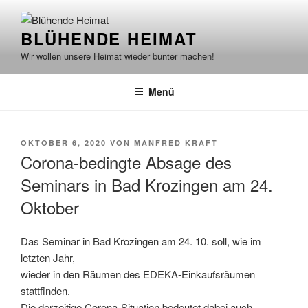
Zum
Inhalt
BLÜHENDE HEIMAT
springen
Wir wollen unsere Heimat wieder bunter machen!
Menü
VERÖFFENTLICHT
OKTOBER 6, 2020
VON
MANFRED KRAFT
AM
Corona-bedingte Absage des
Seminars in Bad Krozingen am 24.
Oktober
Das Seminar in Bad Krozingen am 24. 10. soll, wie im
letzten Jahr,
wieder in den Räumen des EDEKA-Einkaufsräumen
stattfinden.
Die derzeitige Corona-Situation bedeutet dabei auch