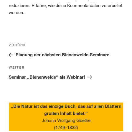
reduzieren.
Erfahre, wie deine Kommentardaten verarbeitet
werden.
Beitragsnavigation
Vorheriger
ZURÜCK
Beitrag
Planung der nächsten Bienenweide-Seminare
Nächster
WEITER
Beitrag
Seminar „Bienenweide“ als Webinar!
„Die Natur ist das einzige Buch, das auf allen Blättern
großen Inhalt bietet.“
Johann Wolfgang Goethe
(1749–1832)