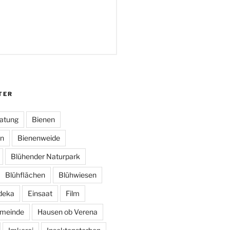
TER
atung
Bienen
en
Bienenweide
Blühender Naturpark
Blühflächen
Blühwiesen
deka
Einsaat
Film
meinde
Hausen ob Verena