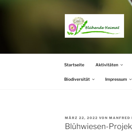
Zum
Inhalt
springen
Startseite
Aktivitäten
Biodiversität
Impressum
VERÖFFENTLICHT
MÄRZ 22, 2022
VON
MANFRED 
AM
Blühwiesen-Projek