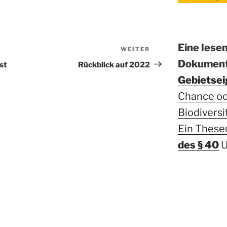
Eine lese
WEITER
Nächster
Beitrag
Dokument
st
Rückblick auf 2022
Gebietsei
Chance ode
Biodiversi
Ein These
des § 40
U