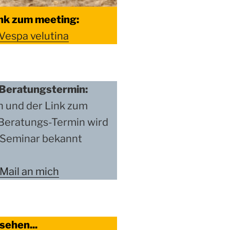
nk zum meeting:
Vespa velutina
Beratungstermin:
n und der Link zum
Beratungs-Termin wird
m Seminar bekannt
 Mail an mich
sehen...