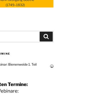
(1749–1832)
Suchen
RMINE
inar: Bienenweide 1. Teil
i
ten Termine:
Webinare: