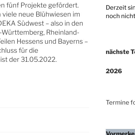
n fünf Projekte gefördert.
Derzeit si
n viele neue Blühwiesen im
noch nich
DEKA Südwest – also in den
-Württemberg, Rheinland-
 Teilen Hessens und Bayerns –
hluss für die
nächste T
st der 31.05.2022.
2026
Termine fo
Vormerke