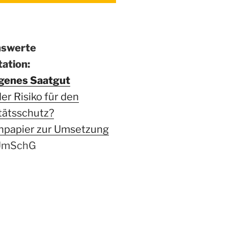
nswerte
ation:
genes Saatgut
r Risiko für den
tätsschutz?
npapier zur Umsetzung
mSchG