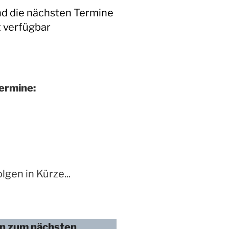
nd die nächsten Termine
t verfügbar
ermine:
lgen in Kürze...
n zum nächsten