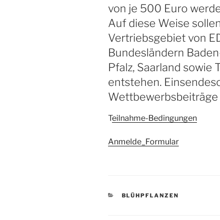
von je 500 Euro werde
Auf diese Weise solle
Vertriebsgebiet von E
Bundesländern Baden
Pfalz, Saarland sowie
entstehen. Einsendesc
Wettbewerbsbeiträge i
T
eilnahme-Bedingungen
Anmelde_Formular
KATEGORIEN
BLÜHPFLANZEN