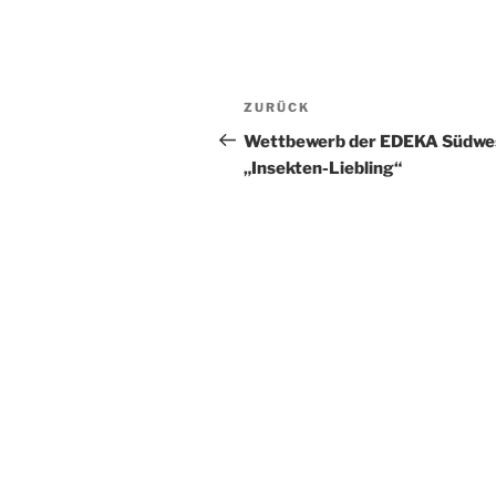
Beitragsnavigation
Vorheriger
ZURÜCK
Beitrag
Wettbewerb der EDEKA Südwe
„Insekten-Liebling“