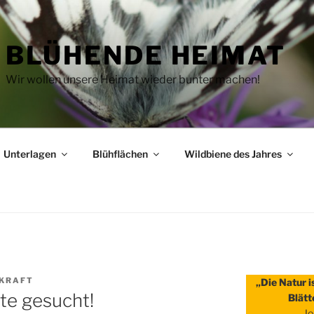
BLÜHENDE HEIMAT
Wir wollen unsere Heimat wieder bunter machen!
Unterlagen
Blühflächen
Wildbiene des Jahres
KRAFT
„Die Natur i
te gesucht!
Blätt
Jo